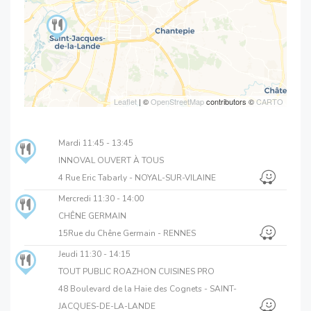
Leaflet
| ©
OpenStreetMap
contributors ©
CARTO
Mardi
11:45 - 13:45
INNOVAL OUVERT À TOUS
4 Rue Eric Tabarly - NOYAL-SUR-VILAINE
Mercredi
11:30 - 14:00
CHÊNE GERMAIN
15Rue du Chêne Germain - RENNES
Jeudi
11:30 - 14:15
TOUT PUBLIC ROAZHON CUISINES PRO
48 Boulevard de la Haie des Cognets - SAINT-
JACQUES-DE-LA-LANDE