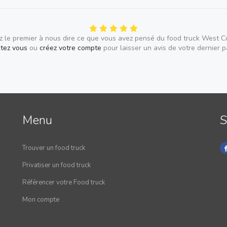
 le premier à nous dire ce que vous avez pensé du food truck West C
tez vous
ou
créez votre compte
pour laisser un avis de votre dernier 
Menu
S
Trouver un food truck
Privatiser un food truck
Référencer votre Food truck
Mon compte