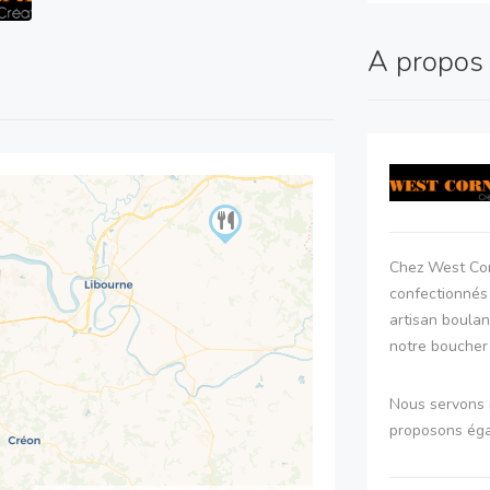
A propo
Chez West Cor
confectionnés
artisan boula
notre boucher 
Nous servons 
proposons éga