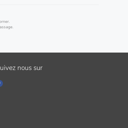
orner.
passage.
uivez nous sur