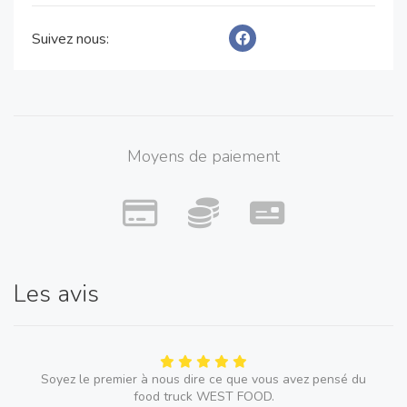
satisfaire tout le monde lors de votre évènement.
Suivez nous:
West food s’adaptera et respectera vos envies et celles
de vos invités, vous pourrez déguster des plats savoureux
et consistants alors ne cherchez plus, vous avez trouvé le
food truck idéal.
Moyens de paiement
West Food a l'habitude de travailler avec de grandes
entreprises et peut assurer des évènements jusqu'à 400
personnes. Alors n'hésitez plus, contactez nous pour une
demande de devis.
Les avis
Soyez le premier à nous dire ce que vous avez pensé du
food truck WEST FOOD.