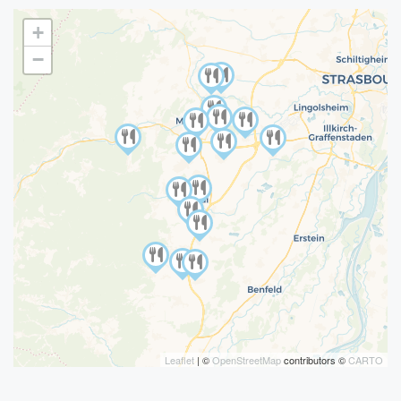
+
−
Leaflet
| ©
OpenStreetMap
contributors ©
CARTO