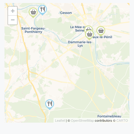
+
−
Leaflet
| ©
OpenStreetMap
contributors ©
CARTO