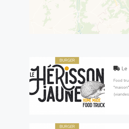
BURGER
Le 
Food tru
"maison"
(viandes
BURGER