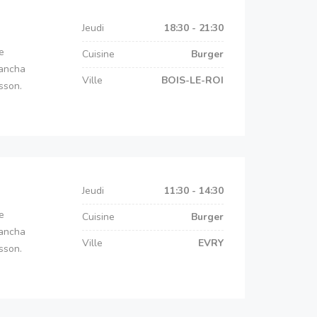
Jeudi
18:30 - 21:30
e
Cuisine
Burger
lancha
Ville
BOIS-LE-ROI
sson.
Jeudi
11:30 - 14:30
e
Cuisine
Burger
lancha
Ville
EVRY
sson.