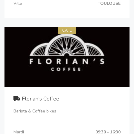
Ville
TOULOUSE
CAFÉ
Florian's Coffee
Barista & Coffee bikes
Mardi
09:30 - 16:30