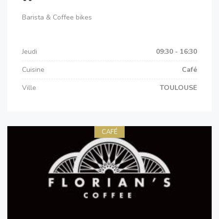
Barista & Coffee bikes
Jeudi
09:30 - 16:30
Cuisine
Café
Ville
TOULOUSE
CAFÉ