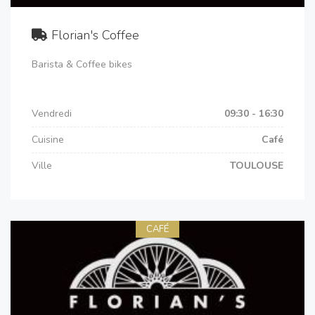
Florian's Coffee
Barista & Coffee bikes
Vendredi
09:30 - 16:30
Cuisine
Café
Ville
TOULOUSE
CAFÉ