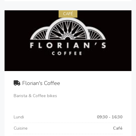
CAFÉ
Florian's Coffee
Barista & Coffee bikes
Lundi
09:30 - 16:30
Cuisine
Café