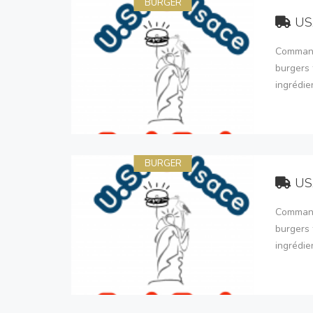
BURGER
US
Command
burgers 
ingrédie
BURGER
US
Command
burgers 
ingrédie