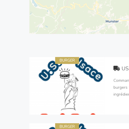
BURGER
US
Command
burgers 
ingrédie
BURGER