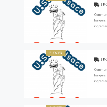
US
Command
burgers 
ingrédie
BURGER
US
Command
burgers 
ingrédie