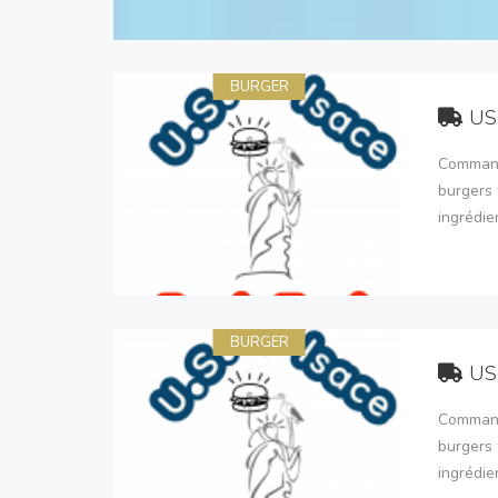
BURGER
US
Command
burgers 
ingrédie
BURGER
US
Command
burgers 
ingrédie