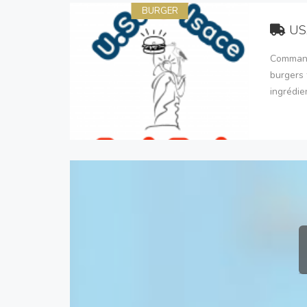
BURGER
US
Command
burgers 
ingrédie