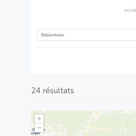
ou co
24 résultats
+
−