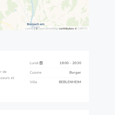
Leaflet
| ©
OpenStreetMap
contributors ©
CARTO
Lundi
18:00 - 20:30
r de
Cuisine
Burger
sseurs et
Ville
BEBLENHEIM